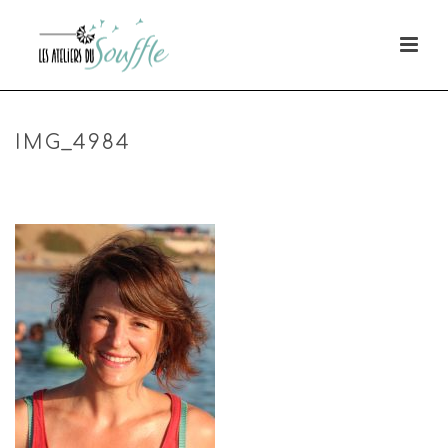
IMG_4984
HOME
»
CAROLINE
»
IMG_4984