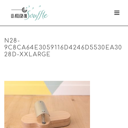
N28-
9C8CA64E3059116D4246D5530EA30
28D-XXLARGE
HOME
»
MENTIONS LEGALES
»
N28-
9C8CA64E3059116D4246D5530EA3028D-XXLARGE